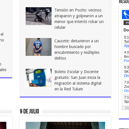
RESU
Tensión en Pocito: vecinos
atraparon y golpearon a un
menor que intentó robar un
celular
el
ano
Caucete: detuvieron a un
hombre buscado por
encubrimiento y múltiples
delitos
o
ales
Boleto Escolar y Docente
gratuito: San Juan inicia la
migración al sistema digital
en la Red Tulum
9 DE JULIO