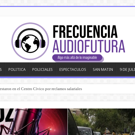
S
POLITICA
POLICIALES
ESPECTACULOS
SAN MATIN
9 DE JUL
estaron en el Centro Cívico por reclamos salariales
eis radios ilegales